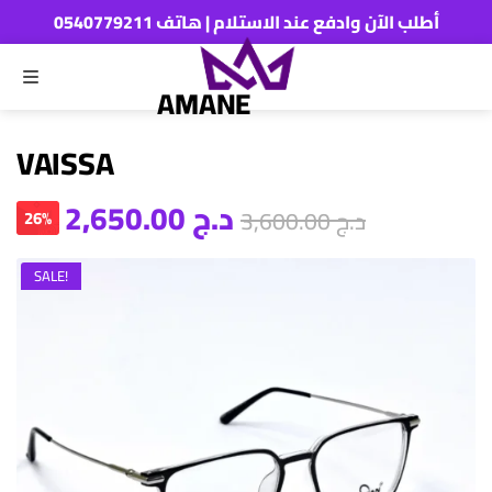
أطلب الآن وادفع عند الاستلام | هاتف 0540779211
MENU
ch
AMANE
VAISSA
د.ج
2,650.00
د.ج
3,600.00
26%
SALE!