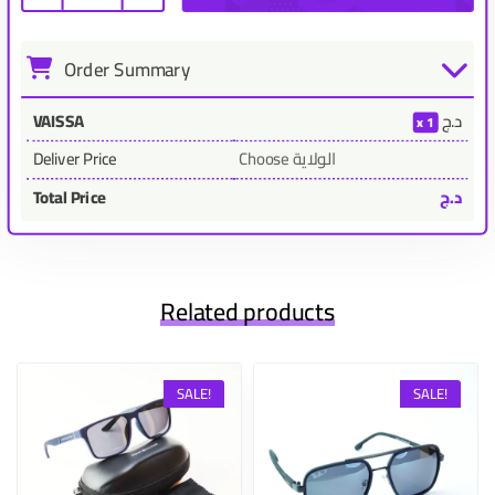
Order Summary
د.ج
VAISSA
1
Choose الولاية
Deliver Price
د.ج
Total Price
Related products
SALE!
SALE!