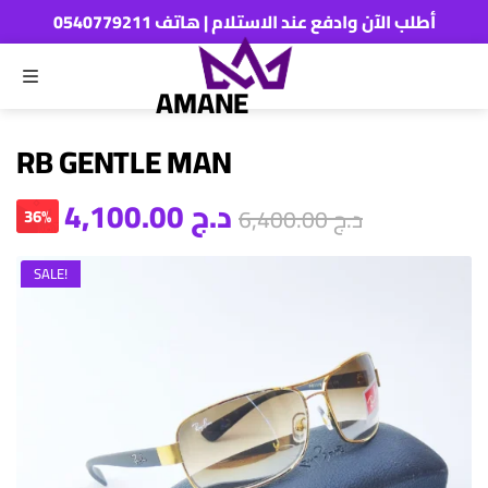
أطلب الآن وادفع عند الاستلام | هاتف 0540779211
MENU
ch
AMANE
RB GENTLE MAN
د.ج
4,100.00
د.ج
6,400.00
36%
SALE!