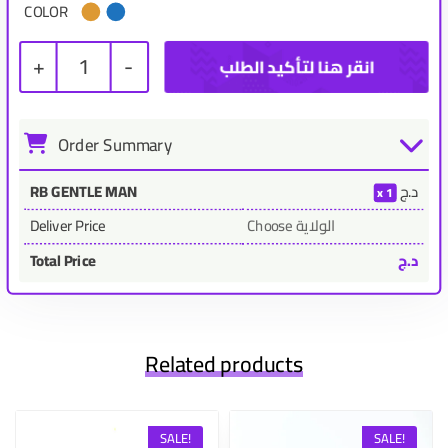
COLOR
+
1
-
Order Summary
د.ج
RB GENTLE MAN
1
Choose الولاية
Deliver Price
د.ج
Total Price
Related products
SALE!
SALE!