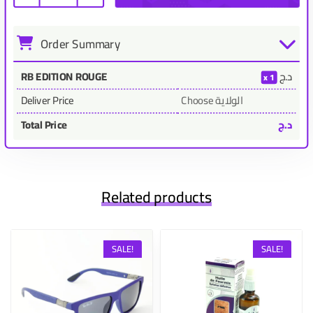
Order Summary
د.ج
RB EDITION ROUGE
1
Choose الولاية
Deliver Price
د.ج
Total Price
Related products
SALE!
SALE!