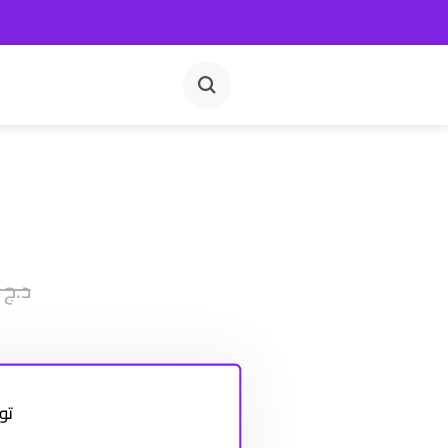
د.ج
200.00
تو