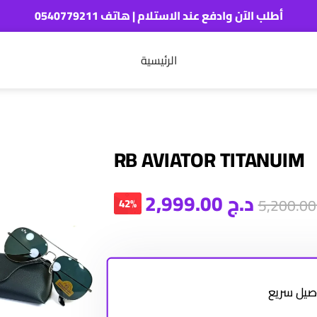
أطلب الآن وادفع عند الاستلام | هاتف 0540779211
الرئيسية
RB AVIATOR TITANUIM
د.ج
2,999.00
5,
42%
صيل سريع