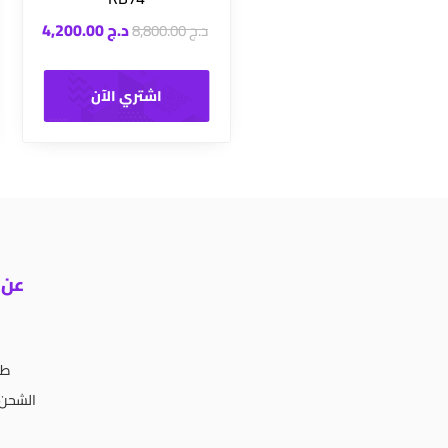
د.ج
4,200.00
د.ج
8,800.00
اشتري الآن
عن 
طر
الشحن 