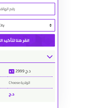
د.ج
2999
1
Choose الولاية
د.ج