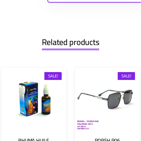
Related products
SALE!
SALE!
RHUMA HUILE
PORSH P06