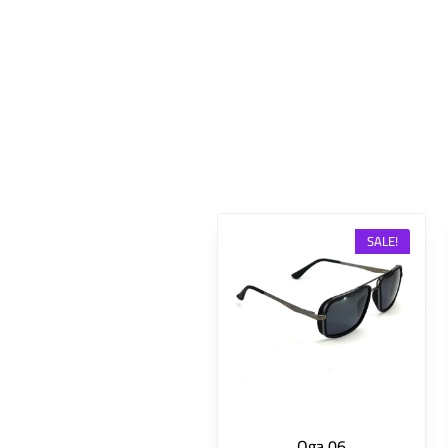
SALE!
Oga 06