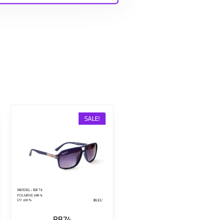
SALE!
RB74