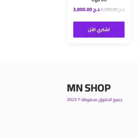
د.ج
3,800.00
د.ج
6,200.00
اشتري الآن
MN SHOP
جميع الحقوق محفوظة © 2023