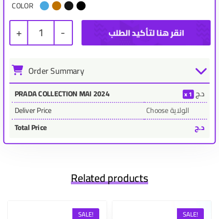
COLOR
+
1
-
Order Summary
د.ج
PRADA COLLECTION MAI 2024
1
Choose الولاية
Deliver Price
د.ج
Total Price
Related products
SALE!
SALE!