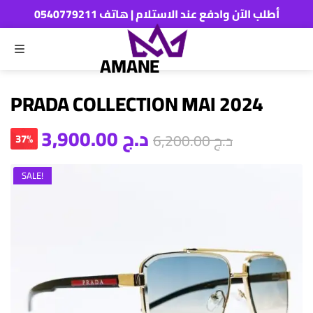
أطلب الآن وادفع عند الاستلام | هاتف 0540779211
MENU
ch
AMANE
PRADA COLLECTION MAI 2024
د.ج
3,900.00
د.ج
6,200.00
37%
SALE!