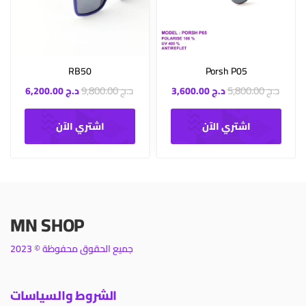
RB50
Porsh P05
د.ج
5,800.00
د.ج
9,800.00
د.ج
3,600.00
د.ج
6,200.00
اشتري الآن
اشتري الآن
MN SHOP
جميع الحقوق محفوظة © 2023
الشروط والسياسات