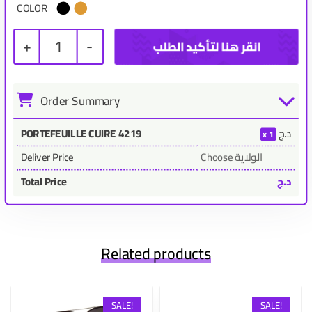
COLOR
+
1
-
Order Summary
د.ج
PORTEFEUILLE CUIRE 4219
1
Choose الولاية
Deliver Price
د.ج
Total Price
Related products
SALE!
SALE!