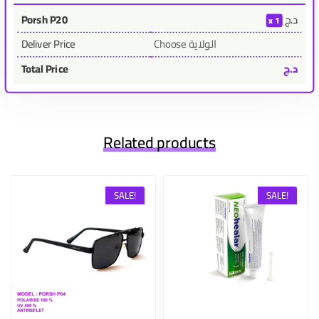
د.ج
Porsh P20
1
Choose الولاية
Deliver Price
د.ج
Total Price
Related products
SALE!
SALE!