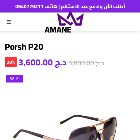
أطلب الآن وادفع عند الاستلام | هاتف 0540779211
MENU
ch
AMANE
Porsh P20
د.ج
3,600.00
د.ج
5,800.00
38%
SALE!