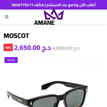
أطلب الآن وادفع عند الاستلام | هاتف 0540779211
MENU
ch
AMANE
MOSCOT
د.ج
2,650.00
د.ج
4,800.00
45%
SALE!