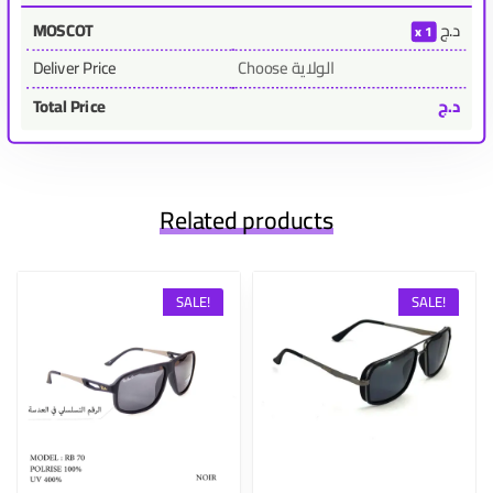
د.ج
MOSCOT
1
Choose الولاية
Deliver Price
د.ج
Total Price
Related products
SALE!
SALE!