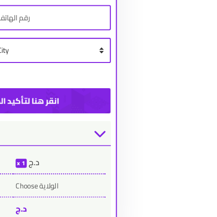
د.ج
1
Choose الولاية
د.ج