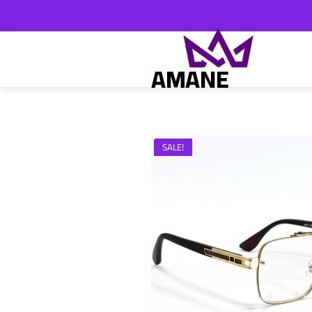
ch
AMANE
SALE!