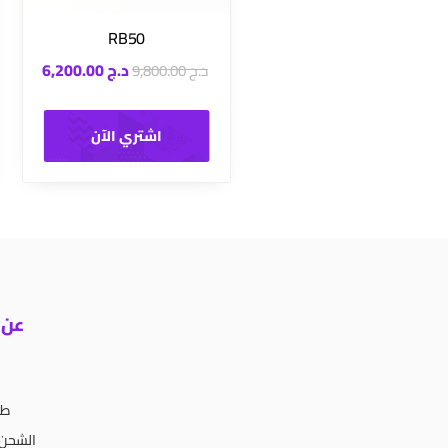
RB50
د.ج
6,200.00
د.ج
9,800.00
اشتري الآن
عن 
طر
الشحن 