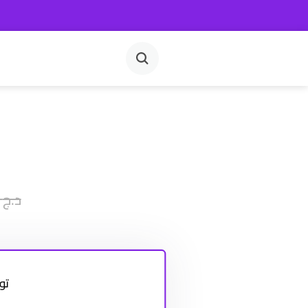
د.ج
200.00
تو